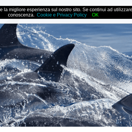
Area Utente
Contatti
Progetti
e la migliore esperienza sul nostro sito. Se continui ad utilizza
conoscenza.
Cookie e Privacy Policy
OK