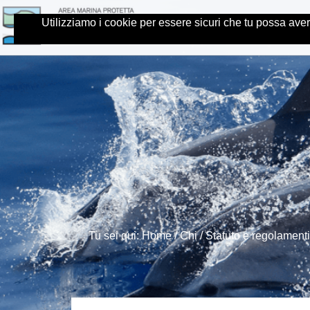
Skip
Home
Chi
Dove
Utilizziamo i cookie per essere sicuri che tu possa aver
to
content.
|
Skip
to
navigation
Tu sei qui:
Home
/
Chi
/
Statuto e regolamenti