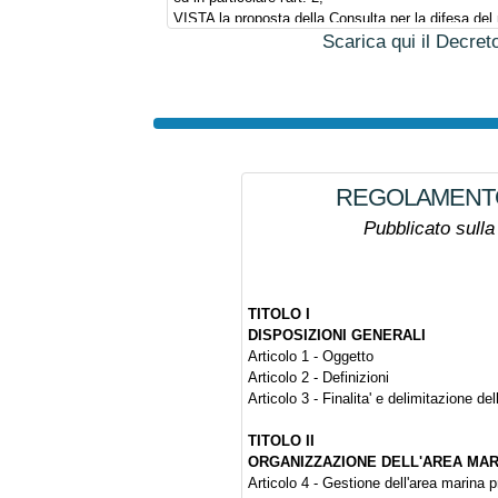
VISTA la proposta della Consulta per la difesa del
nella riunione del 16 giugno 1992;
Scarica qui il Decreto
VISTO il parere dell'Istituto centrale per la ricerca
VISTI i pareri dei comuni di Portofino, Camogli e 
VISTA la nota n. 98830/1134 dell'8 settembre 1997 
chiesto di modificare l'originaria proposta della Co
inquinamenti;
VISTO il parere favorevole espresso dalla Consulta
inquinamenti in data 6 novembre 1997, sulla predet
REGOLAMENTO
VISTA la nota n.SCN/ST/97/4465 del 21 marzo 1997
Pubblicato sull
conservazione della natura ha trasmesso la deliber
protette di approvazione dell'aggiornamento per l'
le aree naturali protette 1994/1996;
VISTA la nota d'intesa del Ministro del tesoro pro
VISTO il proprio decreto ministeriale in data 6 giug
TITOLO I
protetta denominata Portofino, pubblicato sulla Ga
DISPOSIZIONI GENERALI
188;
Articolo 1 - Oggetto
VISTE le ulteriori richieste di modifica ed integraz
Articolo 2 - Definizioni
interessati e dalla Regione Liguria;
Articolo 3 - Finalita' e delimitazione de
RAVVISATA l'opportunita' di provvedere all'integral
SENTITO il parere espresso nella seduta del 22 ap
TITOLO II
ai sensi dell'articolo 77 del decreto legislativo 15
ORGANIZZAZIONE DELL'AREA MAR
Articolo 4 - Gestione dell'area marina p