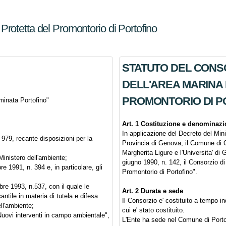
Protetta del Promontorio di Portofino
STATUTO DEL CONSO
DELL'AREA MARINA
PROMONTORIO DI P
ominata Portofino"
Art. 1 Costituzione e denominaz
In applicazione del Decreto del Mini
979, recante disposizioni per la
Provincia di Genova, il Comune di 
Margherita Ligure e l'Universita' di G
 Ministero dell'ambiente;
giugno 1990, n. 142, il Consorzio d
e 1991, n. 394 e, in particolare, gli
Promontorio di Portofino".
re 1993, n.537, con il quale le
Art. 2 Durata e sede
ntile in materia di tutela e difesa
Il Consorzio e' costituito a tempo i
ll'ambiente;
cui e' stato costituito.
uovi interventi in campo ambientale",
L'Ente ha sede nel Comune di Porto